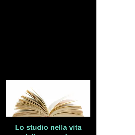
Lo studio nella vita