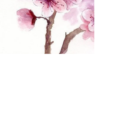
Your 14 days trial has
expired.
The trial's over, but the show must go
on! 🎬 Upgrade now to keep your web
masterpiece in the spotlight.