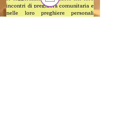
incontri di preghiera comunitaria e
nelle loro preghiere personali
quotidiane.
Non vi sarà una risposta personale
alle email ricevute, che saranno
comunque prese tutte in
considerazione.
Maria, Regina del Santo Rosario,
prega per noi che ricorriamo a te!