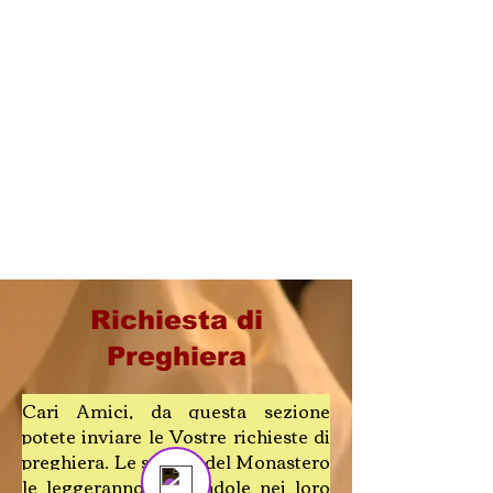
Richiesta di
Preghiera
Send us a message
Online
💬 Start a conversation...
​Cari Amici, da questa sezione
potete inviare le Vostre richieste di
preghiera.
Le sorelle del Monastero
le leggeranno, portandole nei loro