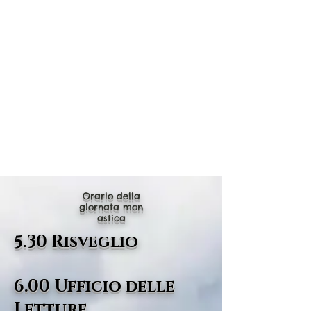
Your 14 days trial has
expired.
The trial's over, but the show must go
on! 🎬 Upgrade now to keep your web
masterpiece in the spotlight.
Orario della
giornata mon
astica
5.30 Risveglio
6.00 Ufficio delle
Letture