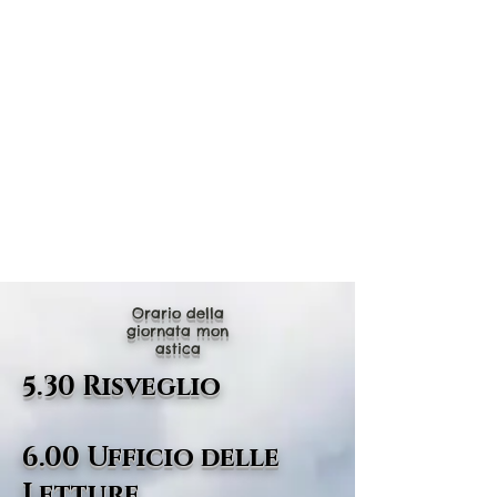
Your 14 days trial has
expired.
The trial's over, but the show must go
on! 🎬 Upgrade now to keep your web
masterpiece in the spotlight.
Orario della
giornata mon
astica
5.30 Risveglio
6.00 Ufficio delle
Letture