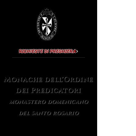
RICHIESTE DI PREGHIERA
Monache dell'Ordine
dei Predicatori
MONASTERO DOMENICANO
DEL SANTO ROSARIO