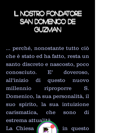
IL NOSTRO FONDATORE
SAN DOMENICO DE
GUZMAN
... perché, nonostante tutto ciò
che è stato ed ha fatto, resta un
santo discreto e nascosto, poco
conosciuto. E' doveroso,
all'inizio di questo nuovo
millennio riproporre S.
Domenico, la sua personalità, il
Send us a message
suo spirito, la sua intuizione
Online
💬 Start a conversation...
carismatica, che sono di
estrema attualità.
La Chiesa italiana, in questo