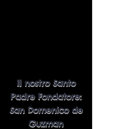
Your 14 days trial has
expired.
The trial's over, but the show must go
on! 🎬 Upgrade now to keep your web
masterpiece in the spotlight.
Il nostro Santo
Padre Fondatore:
San Domenico de
Guzman