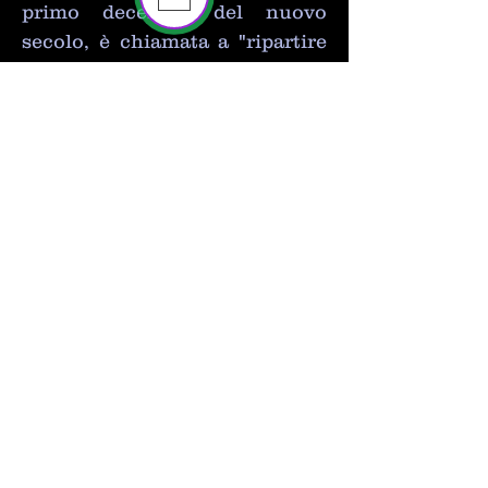
primo decennio del nuovo
secolo, è chiamata a "ripartire
da Cristo" e - per questo - tutti
siamo fortemente sollecitati a
divenire "contemplatori del
volto di Cristo", per poter
"comunicare il Vangelo in un
mondo che cambia".
Le urgenti necessità della
Chiesa, presenti nel secolo in
cui visse Domenico, che gli
offrirono l'occasione propizia
per realizzare la sua vocazione
di fondatore dell'Ordine dei
Predicatori...sono ancora oggi
presenti e rendono valido ed
attuale il suo carisma.