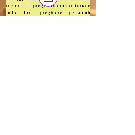
incontri di preghiera comunitaria e
nelle loro preghiere personali
quotidiane.
Non vi sarà una risposta personale
alle email ricevute, che saranno
comunque prese tutte in
considerazione.
Maria, Regina del Santo Rosario,
prega per noi che ricorriamo a te!