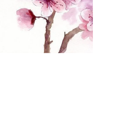
Your 14 days trial has
expired.
The trial's over, but the show must go
on! 🎬 Upgrade now to keep your web
masterpiece in the spotlight.