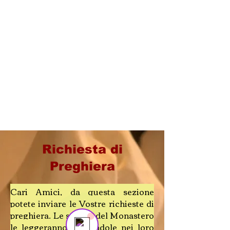
Richiesta di
Preghiera
Send us a message
Online
💬 Start a conversation...
​Cari Amici, da questa sezione
potete inviare le Vostre richieste di
preghiera.
Le sorelle del Monastero
le leggeranno, portandole nei loro